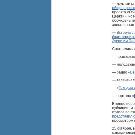
— круглый с
общецерковн
проекта «Об
Церкви», нов
обсуждены в
электронная 
—
Встреча с
благотворит
Зуевским Па
Состоялись т
— православ
— молодежно
— радио «
Ве
— телеканал
— «
Гильдия 
— портала «
В конце перв
публицист и
отдела по в
представил с
просмотром 
25 октября, 
ознаменовал