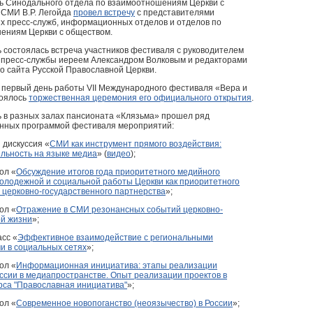
ь Синодального отдела по взаимоотношениям Церкви с
 СМИ В.Р. Легойда
провел встречу
с представителями
х пресс-служб, информационных отделов и отделов по
ениям Церкви с обществом.
ь состоялась встреча участников фестиваля с руководителем
пресс-службы иереем Александром Волковым и редакторами
о сайта Русской Православной Церкви.
в первый день работы VII Международного фестиваля «Вера и
тоялось
торжественная церемония его официального открытия
.
ь в разных залах пансионата «Клязьма» прошел ряд
нных программой фестиваля мероприятий:
 дискуссия «
СМИ как инструмент прямого воздействия:
льность на языке медиа
» (
видео
);
ол «
Обсуждение итогов года приоритетного медийного
олодежной и социальной работы Церкви как приоритетного
 церковно-государственного партнерства
»;
ол «
Отражение в СМИ резонансных событий церковно-
й жизни
»;
сс «
Эффективное взаимодействие с региональными
и в социальных сетях
»;
ол «
Информационная инициатива: этапы реализации
ссии в медиапространстве. Опыт реализации проектов в
рса "Православная инициатива"
»;
ол «
Современное новопоганство (неоязычество) в России
»;