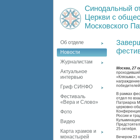
Синодальный о
Церкви с обще
Московского Па
Заверш
Об отделе
фестив
Новости
Журналистам
Москва, 27 
Актуальное
проходивший 
интервью
«Клязьма», 
награждением
победителей 
Гриф СИНФО
В рамках фе
Фестиваль
отдел по вз
«Вера и Слово»
Патриарха Мо
церковно-об
Конференция
Фото
России и тр
Кульминацие
Видео
Предстоятел
25 октября.
Карта храмов и
монастырей
Вечером 23 