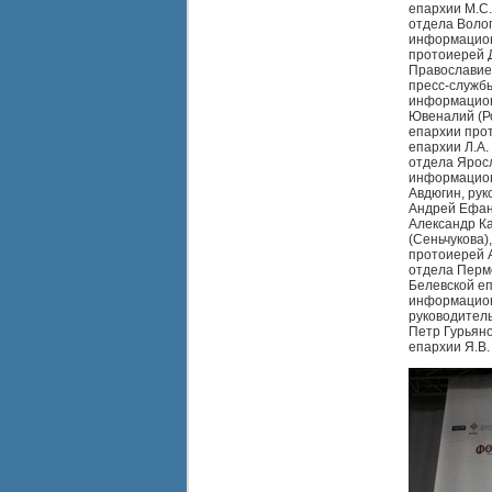
епархии М.С
отдела Волог
информацион
протоиерей 
Православие
пресс-службы
информацион
Ювеналий (Р
епархии про
епархии Л.А.
отдела Ярос
информацион
Авдюгин, ру
Андрей Ефан
Александр Ка
(Сеньчукова)
протоиерей 
отдела Пермс
Белевской еп
информацион
руководител
Петр Гурьян
епархии Я.В.