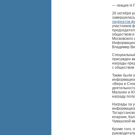
— лекция Н.Г
26 октября р
завершилась
лауреатов ф
участников 
председател
обществом и 
Московского 
Информацион
Владимир Ви
Специальный
присужден м
награды пре
с обществом
Также были о
информацион
«Вера и Сло
деятельност
Малухин и Ю
награду полу
Награды за у
информацион
Татарстанско
епархии, Кал
Чувашской м
Кроме того,
руководител