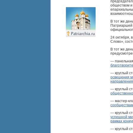
председател
обществом и
епархиальны
взаимоотнош
В тот же ден
Патриаршей 
официальног
24 октября, 
Слово», сос
В тот же ден
предусмотре
— панельная
благотворите
— круглый ст
освещения м
направления
— круглый ст
общественно
— мастер-кла
сообществам
— круглый ст
успешной ми
рамках конку
— круглый ст