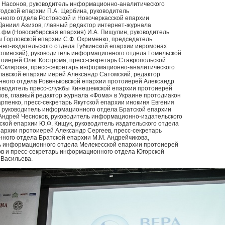
. Насонов, руководитель информационно-аналитического
одской епархии П.А. Щербина, руководитель
ного отдела Ростовской и Новочеркасской епархии
Даниил Азизов, главный редактор интернет-журнала
.фм (Новосибирская епархия) И.А. Пищулин, руководитель
 Горловской епархии С.Ф. Охрименко, председатель
но-издательского отдела Губкинской епархии иеромонах
олинский), руководитель информационного отдела Гомельской
тоиерей Олег Кострома, пресс-секретарь Ставропольской
 Склярова, пресс-секретарь информационно-аналитического
лавской епархии иерей Александр Сатомский, редактор
ного отдела Ровеньковской епархии протоиерей Александр
ководитель пресс-службы Кинешемской епархии протоиерей
ов, главный редактор журнала «Фома» в Украине протодиакон
рпенко, пресс-секретарь Якутской епархии инокиня Евгения
, руководитель информационного отдела Братской епархии
Андрей Чесноков, руководитель информационно-издательского
кой епархии Ю.Ф. Кищук, руководитель издательского отдела
архии протоиерей Александр Сергеев, пресс-секретарь
ного отдела Братской епархии М.М. Андрейчикова,
ь информационного отдела Мелекесской епархии протоиерей
ов и пресс-секретарь информационного отдела Югорской
 Васильева.