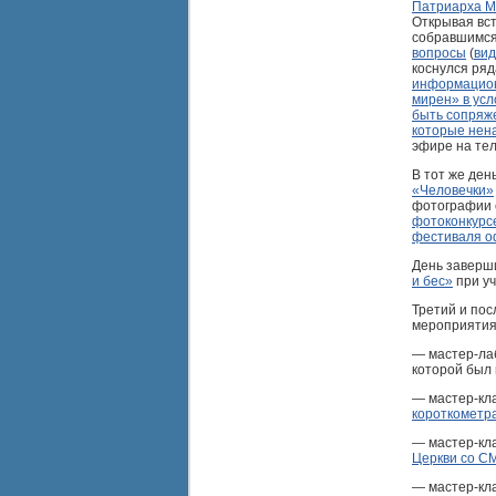
Патриарха Мо
Открывая вст
собравшимс
вопросы
(
ви
коснулся ряд
информационн
мирен» в ус
быть сопряж
которые нена
эфире на те
В тот же де
«Человечки»
фотографии 
фотоконкурсе
фестиваля оф
День завер
и бес»
при уч
Третий и по
мероприятия
— мастер-ла
которой был
— мастер-кл
короткометр
— мастер-кл
Церкви со С
— мастер-кл