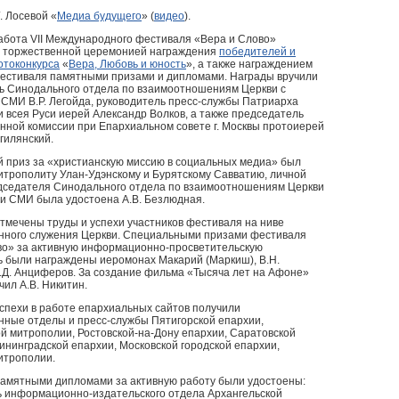
. Лосевой «
Медиа будущего
» (
видео
).
абота VII Международного фестиваля «Вера и Слово»
 торжественной церемонией награждения
победителей и
отоконкурса
«
Вера, Любовь и юность
», а также награждением
фестиваля памятными призами и дипломами. Награды вручили
ь Синодального отдела по взаимоотношениям Церкви с
СМИ В.Р. Легойда, руководитель пресс-службы Патриарха
и всея Руси иерей Александр Волков, а также председатель
ной комиссии при Епархиальном совете г. Москвы протоиерей
гилянский.
 приз за «христианскую миссию в социальных медиа» был
итрополиту Улан-Удэнскому и Бурятскому Савватию, личной
дседателя Синодального отдела по взаимоотношениям Церкви
 и СМИ была удостоена А.В. Безлюдная.
тмечены труды и успехи участников фестиваля на ниве
ного служения Церкви. Специальными призами фестиваля
во» за активную информационно-просветительскую
ь были награждены иеромонах Макарий (Маркиш), В.Н.
.Д. Анциферов. За создание фильма «Тысяча лет на Афоне»
чил А.В. Никитин.
спехи в работе епархиальных сайтов получили
ные отделы и пресс-службы Пятигорской епархии,
й митрополии, Ростовской-на-Дону епархии, Саратовской
ининградской епархии, Московской городской епархии,
итрополии.
 памятными дипломами за активную работу были удостоены:
ь информационно-издательского отдела Архангельской