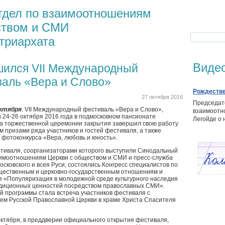
тдел по взаимоотношениям
ством и СМИ
триархата
Виде
ился VII Международный
аль «Вера и Слово»
Рождестве
27 октября 2016
Председат
октября
. VII Международный фестиваль «Вера и Слово»,
взаимоотн
24-26 октября 2016 года в подмосковном пансионате
Легойде о 
на торжественной церемонии закрытия завершил свою работу
 призами ряда участников и гостей фестиваля, а также
фотоконкурса «Вера, любовь и юность».
стиваля, соорганизаторами которого выступили Синодальный
аимоотношениям Церкви с обществом и СМИ и пресс-служба
сковского и всея Руси, состоялись Конгресс специалистов по
щественным и церковно-государственным отношениям и
 «Популяризация в молодежной среде культурного наследия
адиционных ценностей посредством православных СМИ».
й программы стала встреча участников фестиваля с
ем Русской Православной Церкви в храме Христа Спасителя
октября, в преддверии официального открытия фестиваля,