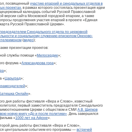
тол, посвященный
участию епархий и синодальных отделов в
ых проектах
, в рамках которого состоялась презентация идеи
щецерковный календарь событий Русской Православной
ой версии сайта Московской городской епархии, а также
опросы продолжения участия епархий в проекте «Единая
карта Русской Православной Церкви».
 председателем Синодального отдела по церковной
ельности и социальному служению епископом Орехово-
нтелеимоном
(
видео
);
акже презентации проектов:
ной службы помощи «
Милосердие
»;
го форума «
Александрова гора
»;
ра
»;
а «
Царьград
»;
храмоздателей
»;
Батюшка Онлайн
».
ого дня работы фестиваля «Вера и Слово», известный
 политолог, первый заместитель председателя Синодального
заимоотношениям Церкви с обществом и СМИ
А.В. Щипков
вою новую книгу «До и после политики»
. День завершился
фильма «
1000 лет на Афоне
».
второй день работы фестиваля «Вера и Слово»,
ся центральным событием его программы —
встречей