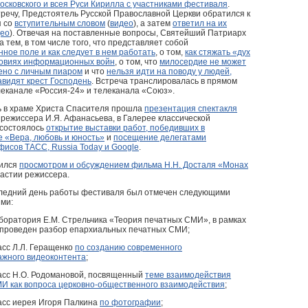
сковского и всея Руси Кирилла с участниками фестиваля
.
речу, Предстоятель Русской Православной Церкви обратился к
я со
вступительным словом
(
видео
), а затем
ответил на их
део
). Отвечая на поставленные вопросы, Святейший Патриарх
а тем, в том числе того, что представляет собой
ое поле и как следует в нем работать
, о том,
как стяжать «дух
ловиях информационных войн
, о том, что
милосердие не может
ено с личным пиаром
и что
нельзя идти на поводу у людей,
видят крест Господень
. Встреча транслировалась в прямом
леканале «Россия-24» и телеканала «Союз».
нь в храме Христа Спасителя прошла
презентация спектакля
режиссера И.Я. Афанасьева, в Галерее классической
состоялось
открытие выставки работ, победивших в
 «Вера, любовь и юность»
и
посещение делегатами
исов ТАСС, Russia Today и Google
.
шился
просмотром и обсуждением фильма Н.Н. Досталя «Монах
астии режиссера.
следний день работы фестиваля был отмечен следующими
ми:
боратория Е.М. Стрельчика «Теория печатных СМИ», в рамках
 проведен разбор епархиальных печатных СМИ;
асс Л.Л. Геращенко
по созданию современного
ажного видеоконтента
;
асс Н.О. Родомановой, посвященный
теме взаимодействия
МИ как вопроса церковно-общественного взаимодействия
;
асс иерея Игоря Палкина
по фотографии
;